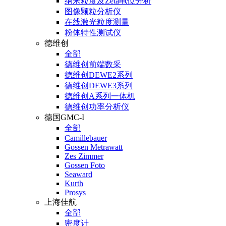
纳米粒度及Zeta电位分析
图像颗粒分析仪
在线激光粒度测量
粉体特性测试仪
德维创
全部
德维创前端数采
德维创DEWE2系列
德维创DEWE3系列
德维创A系列一体机
德维创功率分析仪
德国GMC-I
全部
Camillebauer
Gossen Metrawatt
Zes Zimmer
Gossen Foto
Seaward
Kurth
Prosys
上海佳航
全部
密度计