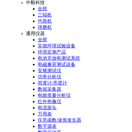
中毅科技
全部
三辊机
均质机
球磨机
通用仪器
全部
宾德环境试验设备
环境监测产品
电池充放电测试系统
电磁兼容测试设备
安规测试仪
功率分析仪
照度计/亮度计
数据采集器
电能质量分析仪
红外热像仪
电流探头
万用表
任意函数/波形发生器
数字源表