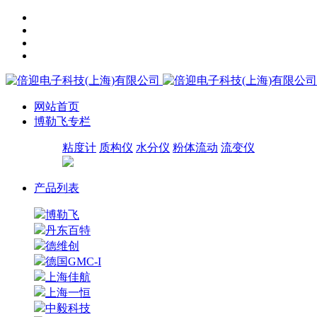
网站首页
博勒飞专栏
粘度计
质构仪
水分仪
粉体流动
流变仪
产品列表
博勒飞
丹东百特
德维创
德国GMC-I
上海佳航
上海一恒
中毅科技