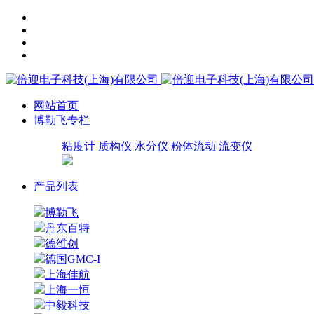
网站首页
博勒飞专栏
粘度计
质构仪
水分仪
粉体流动
流变仪
产品列表
博勒飞
丹东百特
德维创
德国GMC-I
上海佳航
上海一恒
中毅科技