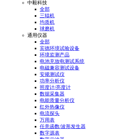
中毅科技
全部
三辊机
均质机
球磨机
通用仪器
全部
宾德环境试验设备
环境监测产品
电池充放电测试系统
电磁兼容测试设备
安规测试仪
功率分析仪
照度计/亮度计
数据采集器
电能质量分析仪
红外热像仪
电流探头
万用表
任意函数/波形发生器
数字源表