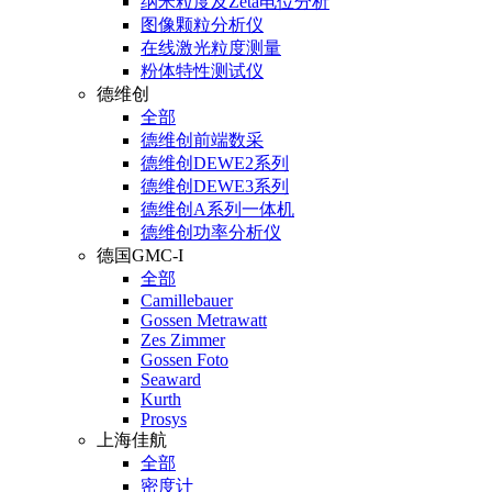
纳米粒度及Zeta电位分析
图像颗粒分析仪
在线激光粒度测量
粉体特性测试仪
德维创
全部
德维创前端数采
德维创DEWE2系列
德维创DEWE3系列
德维创A系列一体机
德维创功率分析仪
德国GMC-I
全部
Camillebauer
Gossen Metrawatt
Zes Zimmer
Gossen Foto
Seaward
Kurth
Prosys
上海佳航
全部
密度计