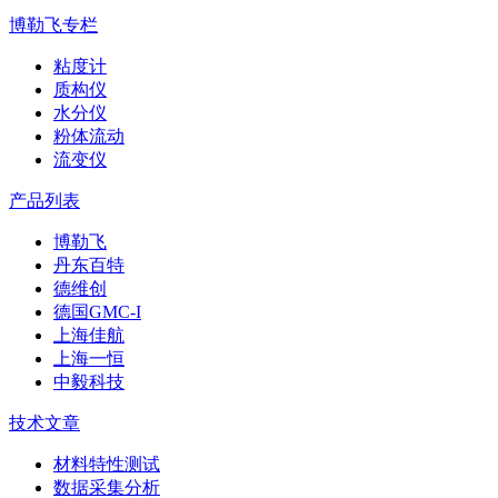
博勒飞专栏
粘度计
质构仪
水分仪
粉体流动
流变仪
产品列表
博勒飞
丹东百特
德维创
德国GMC-I
上海佳航
上海一恒
中毅科技
技术文章
材料特性测试
数据采集分析