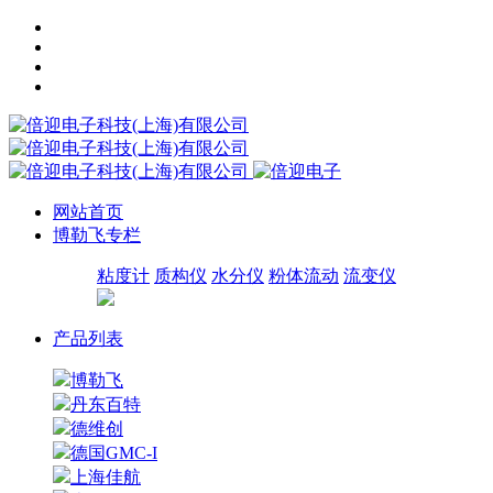
网站首页
博勒飞专栏
粘度计
质构仪
水分仪
粉体流动
流变仪
产品列表
博勒飞
丹东百特
德维创
德国GMC-I
上海佳航