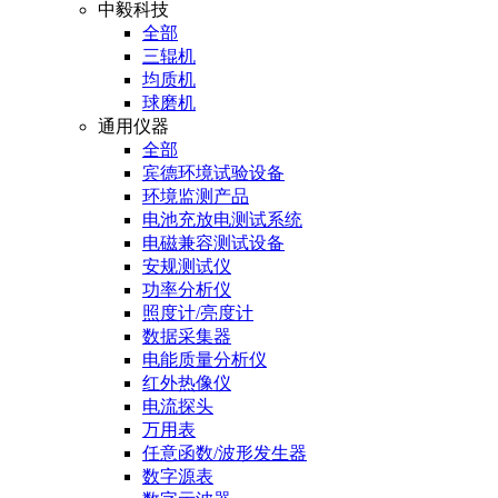
中毅科技
全部
三辊机
均质机
球磨机
通用仪器
全部
宾德环境试验设备
环境监测产品
电池充放电测试系统
电磁兼容测试设备
安规测试仪
功率分析仪
照度计/亮度计
数据采集器
电能质量分析仪
红外热像仪
电流探头
万用表
任意函数/波形发生器
数字源表