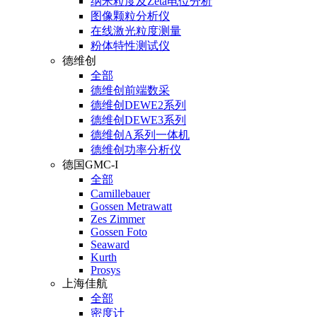
纳米粒度及Zeta电位分析
图像颗粒分析仪
在线激光粒度测量
粉体特性测试仪
德维创
全部
德维创前端数采
德维创DEWE2系列
德维创DEWE3系列
德维创A系列一体机
德维创功率分析仪
德国GMC-I
全部
Camillebauer
Gossen Metrawatt
Zes Zimmer
Gossen Foto
Seaward
Kurth
Prosys
上海佳航
全部
密度计