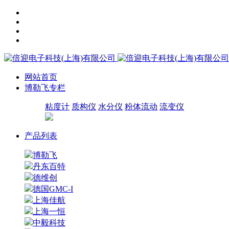
网站首页
博勒飞专栏
粘度计
质构仪
水分仪
粉体流动
流变仪
产品列表
博勒飞
丹东百特
德维创
德国GMC-I
上海佳航
上海一恒
中毅科技