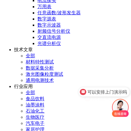
电流探头
万用表
任意函数/波形发生器
数字源表
数字示波器
射频信号分析仪
交直流电源
光谱分析仪
技术文章
全部
材料特性测试
数据采集分析
激光图像粒度测试
通用电测技术
可以安排上门演示吗
行业应用
全部
你们是官方代理吗
食品饮料
油墨涂料
石油化工
生物医疗
汽车电子
家居护理