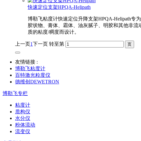
快速定位支架HPQA-Helipath
博勒飞粘度计快速定位升降支架HPQA-Helipath专
胶状物、膏体、霜体、油灰腻子、明胶和其他非流
质的粘度/稠度而设计。
上一页
1
下一页
转至第
友情链接 :
博勒飞粘度计
百特激光粒度仪
德维创DEWETRON
博勒飞专栏
粘度计
质构仪
水分仪
粉体流动
流变仪