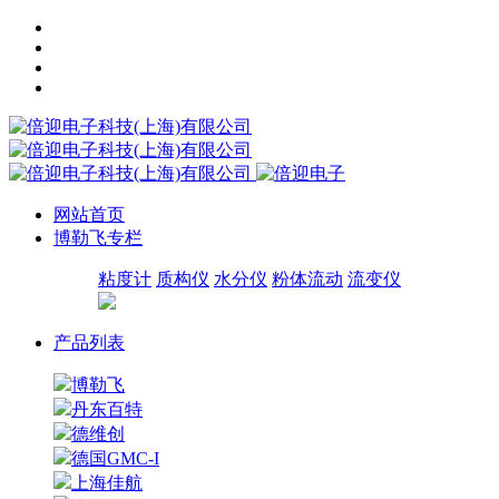
网站首页
博勒飞专栏
粘度计
质构仪
水分仪
粉体流动
流变仪
产品列表
博勒飞
丹东百特
德维创
德国GMC-I
上海佳航