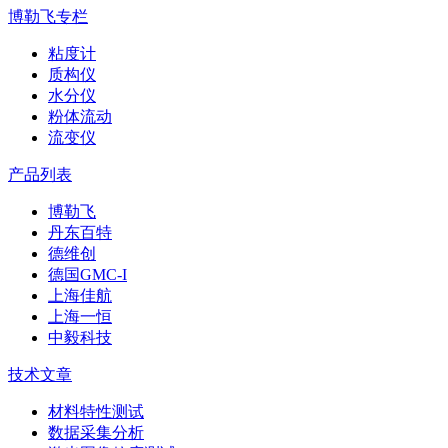
博勒飞专栏
粘度计
质构仪
水分仪
粉体流动
流变仪
产品列表
博勒飞
丹东百特
德维创
德国GMC-I
上海佳航
上海一恒
中毅科技
技术文章
材料特性测试
数据采集分析