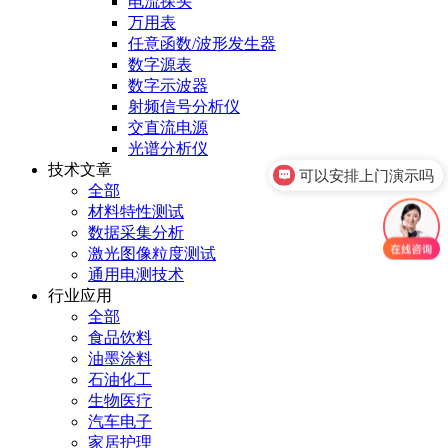
电流探头
万用表
任意函数/波形发生器
数字源表
数字示波器
射频信号分析仪
交直流电源
光谱分析仪
技术文章
可以安排上门演示吗
全部
材料特性测试
数据采集分析
激光图像粒度测试
通用电测技术
行业应用
全部
食品饮料
油墨涂料
石油化工
生物医疗
汽车电子
家居护理