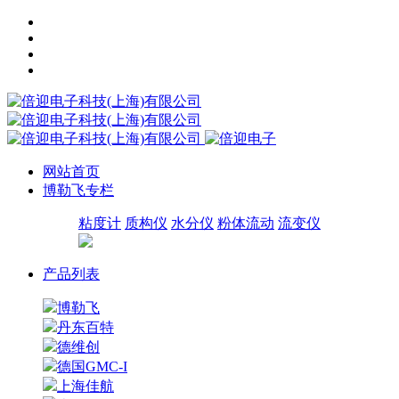
网站首页
博勒飞专栏
粘度计
质构仪
水分仪
粉体流动
流变仪
产品列表
博勒飞
丹东百特
德维创
德国GMC-I
上海佳航