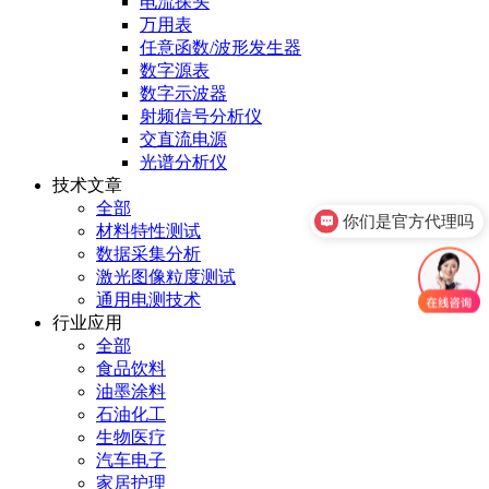
电流探头
万用表
任意函数/波形发生器
数字源表
数字示波器
射频信号分析仪
交直流电源
光谱分析仪
技术文章
全部
你们是官方代理吗
材料特性测试
数据采集分析
激光图像粒度测试
通用电测技术
行业应用
全部
食品饮料
油墨涂料
石油化工
生物医疗
汽车电子
家居护理