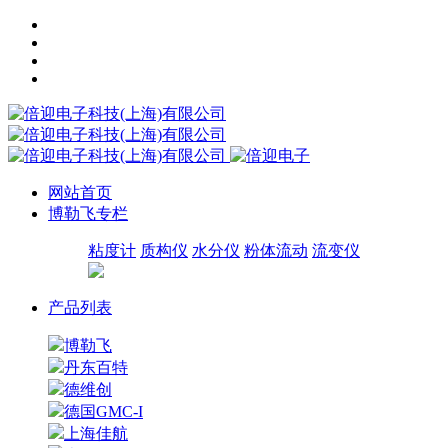
网站首页
博勒飞专栏
粘度计
质构仪
水分仪
粉体流动
流变仪
产品列表
博勒飞
丹东百特
德维创
德国GMC-I
上海佳航