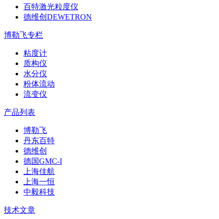
百特激光粒度仪
德维创DEWETRON
博勒飞专栏
粘度计
质构仪
水分仪
粉体流动
流变仪
产品列表
博勒飞
丹东百特
德维创
德国GMC-I
上海佳航
上海一恒
中毅科技
技术文章