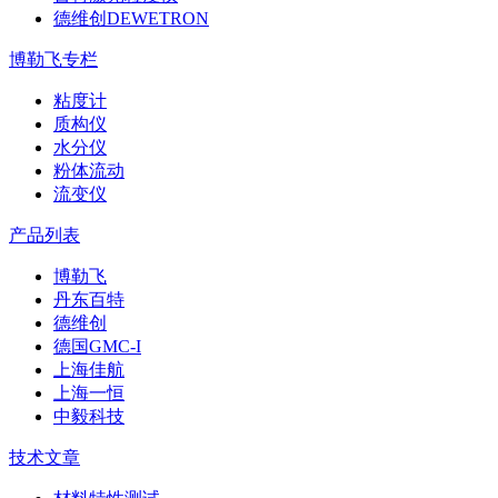
德维创DEWETRON
博勒飞专栏
粘度计
质构仪
水分仪
粉体流动
流变仪
产品列表
博勒飞
丹东百特
德维创
德国GMC-I
上海佳航
上海一恒
中毅科技
技术文章