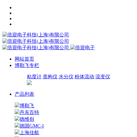
网站首页
博勒飞专栏
粘度计
质构仪
水分仪
粉体流动
流变仪
产品列表
博勒飞
丹东百特
德维创
德国GMC-I
上海佳航