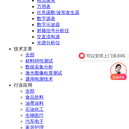
电流探头
万用表
任意函数/波形发生器
数字源表
数字示波器
射频信号分析仪
交直流电源
光谱分析仪
技术文章
全部
可以安排上门演示吗
材料特性测试
数据采集分析
激光图像粒度测试
通用电测技术
行业应用
全部
食品饮料
油墨涂料
石油化工
生物医疗
汽车电子
家居护理