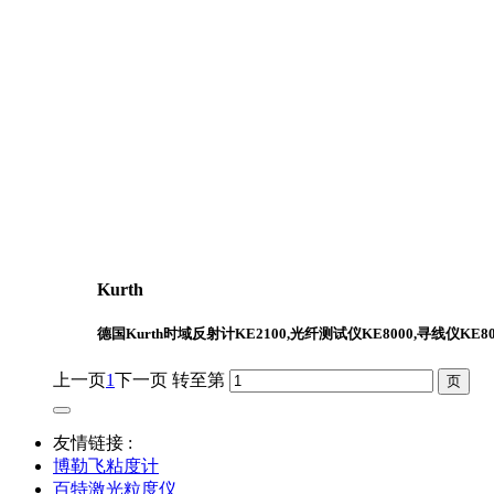
Kurth
德国Kurth时域反射计KE2100,光纤测试仪KE8000,寻线仪KE80
上一页
1
下一页
转至第
友情链接 :
博勒飞粘度计
百特激光粒度仪