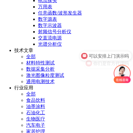
电流探头
万用表
任意函数/波形发生器
数字源表
数字示波器
射频信号分析仪
交直流电源
光谱分析仪
可以安排上门演示吗
技术文章
全部
你们是官方代理吗
材料特性测试
数据采集分析
激光图像粒度测试
通用电测技术
行业应用
全部
食品饮料
油墨涂料
石油化工
生物医疗
汽车电子
家居护理