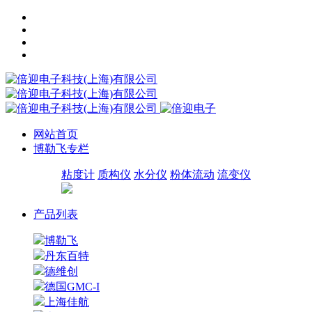
网站首页
博勒飞专栏
粘度计
质构仪
水分仪
粉体流动
流变仪
产品列表
博勒飞
丹东百特
德维创
德国GMC-I
上海佳航