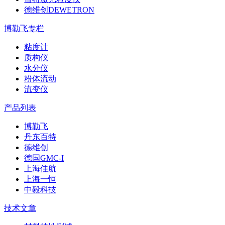
德维创DEWETRON
博勒飞专栏
粘度计
质构仪
水分仪
粉体流动
流变仪
产品列表
博勒飞
丹东百特
德维创
德国GMC-I
上海佳航
上海一恒
中毅科技
技术文章