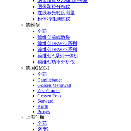
纳米粒度及Zeta电位分析
图像颗粒分析仪
在线激光粒度测量
粉体特性测试仪
德维创
全部
德维创前端数采
德维创DEWE2系列
德维创DEWE3系列
德维创A系列一体机
德维创功率分析仪
德国GMC-I
全部
Camillebauer
Gossen Metrawatt
Zes Zimmer
Gossen Foto
Seaward
Kurth
Prosys
上海佳航
全部
密度计