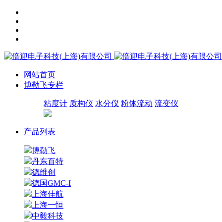
网站首页
博勒飞专栏
粘度计
质构仪
水分仪
粉体流动
流变仪
产品列表
博勒飞
丹东百特
德维创
德国GMC-I
上海佳航
上海一恒
中毅科技