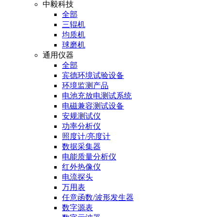
中毅科技
全部
三辊机
均质机
球磨机
通用仪器
全部
宾德环境试验设备
环境监测产品
电池充放电测试系统
电磁兼容测试设备
安规测试仪
功率分析仪
照度计/亮度计
数据采集器
电能质量分析仪
红外热像仪
电流探头
万用表
任意函数/波形发生器
数字源表