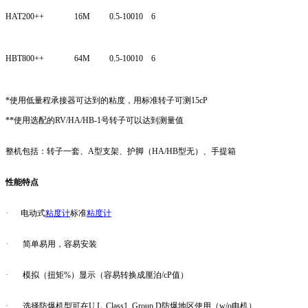
HAT
200++
16M
0.5-100
10
6
HBT
800++
64M
0.5-100
10
6
*使用低量程承接器可达到的粘度，用标准转子可测15cP
**使用选配的RV/HA/HB-1号转子可以达到测量值
整机包括：转子一套、A型支架、护脚（HA/HB型无）、手提箱
性能特点
·
电动式
粘度计
标准
粘度计
·
简单易用，容易安装
·
模拟（扭矩%）显示（容易转换成厘泊/cP值）
·
选择防爆机型可在U.L. Class1, Group D防爆地区使用（w/o电机）