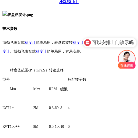
粘度计
技术参数
可以安排上门演示吗
博勒飞表盘式
粘度计
简单易用，表盘式旋转
粘度计
容易安装的电动式
粘度计
标准
粘
度计
。博勒飞表盘式
粘度计
简单易用，容易安装。
粘度值范围cP（mPa.S）
转速选择
型号
标配转子数
Min
Max
RPM
级数
LVT
1+
2M
0.3-60
8
4
RVT
100++
8M
0.5-100
10
6