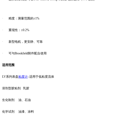
·
精度：测量范围的±1%
·
重现性：±0.2%
·
新型电机，更安静、可靠
·
可与Brookfield附件配合使用
适用范围
LV系列表盘
粘度计
–适用于低粘度流体
溶剂型胶粘剂 乳胶
生化制剂 油、石油
化学试剂 油漆、涂料