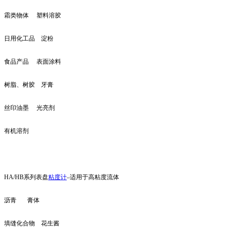
霜类物体 塑料溶胶
日用化工品 淀粉
食品产品 表面涂料
树脂、树胶 牙膏
丝印油墨 光亮剂
有机溶剂
HA/HB系列表盘
粘度计
–适用于高粘度流体
沥青 膏体
填缝化合物 花生酱