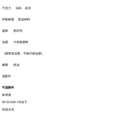
巧克力 油灰、灰泥
环氧树脂 屋顶材料
凝胶 密封剂
油墨 片状模塑料
（圆珠笔油墨，平板印刷油墨）
糖蜜 焦油
选配件
可选附件
标准液
RV/HAHB-1号转子
恒温水浴