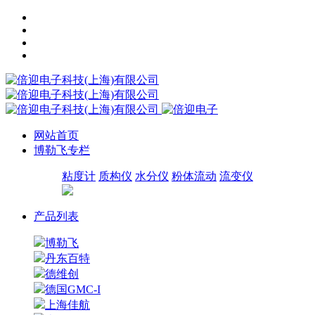
网站首页
博勒飞专栏
粘度计
质构仪
水分仪
粉体流动
流变仪
产品列表
博勒飞
丹东百特
德维创
德国GMC-I
上海佳航