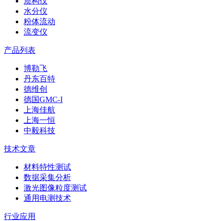
质构仪
水分仪
粉体流动
流变仪
产品列表
博勒飞
丹东百特
德维创
德国GMC-I
上海佳航
上海一恒
中毅科技
技术文章
材料特性测试
数据采集分析
激光图像粒度测试
通用电测技术
行业应用