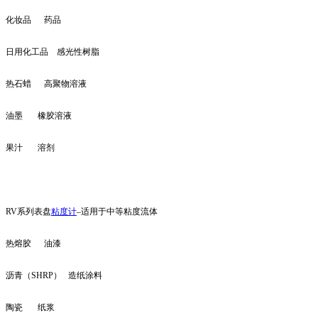
化妆品 药品
日用化工品 感光性树脂
热石蜡 高聚物溶液
油墨 橡胶溶液
果汁 溶剂
RV系列表盘
粘度计
–适用于中等粘度流体
热熔胶 油漆
沥青（SHRP） 造纸涂料
陶瓷 纸浆