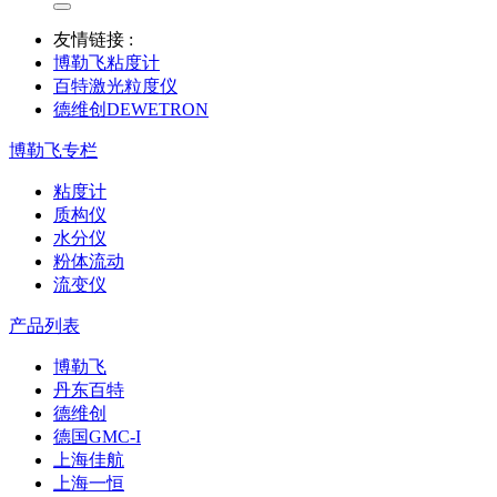
友情链接 :
博勒飞粘度计
百特激光粒度仪
德维创DEWETRON
博勒飞专栏
粘度计
质构仪
水分仪
粉体流动
流变仪
产品列表
博勒飞
丹东百特
德维创
德国GMC-I
上海佳航
上海一恒