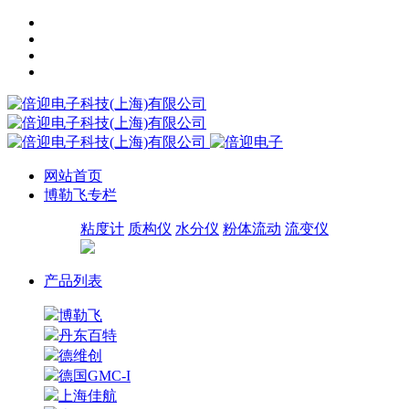
网站首页
博勒飞专栏
粘度计
质构仪
水分仪
粉体流动
流变仪
产品列表
博勒飞
丹东百特
德维创
德国GMC-I
上海佳航