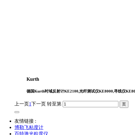
Kurth
德国Kurth时域反射计KE2100,光纤测试仪KE8000,寻线仪KE80
上一页
1
下一页
转至第
友情链接 :
博勒飞粘度计
百特激光粒度仪