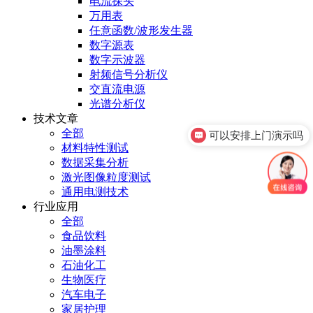
电流探头
万用表
任意函数/波形发生器
数字源表
数字示波器
射频信号分析仪
交直流电源
光谱分析仪
技术文章
全部
可以安排上门演示吗
材料特性测试
数据采集分析
激光图像粒度测试
通用电测技术
行业应用
全部
食品饮料
油墨涂料
石油化工
生物医疗
汽车电子
家居护理