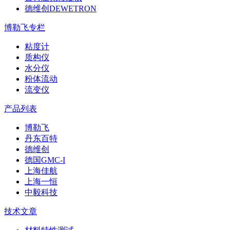
德维创DEWETRON
博勒飞专栏
粘度计
质构仪
水分仪
粉体流动
流变仪
产品列表
博勒飞
丹东百特
德维创
德国GMC-I
上海佳航
上海一恒
中毅科技
技术文章