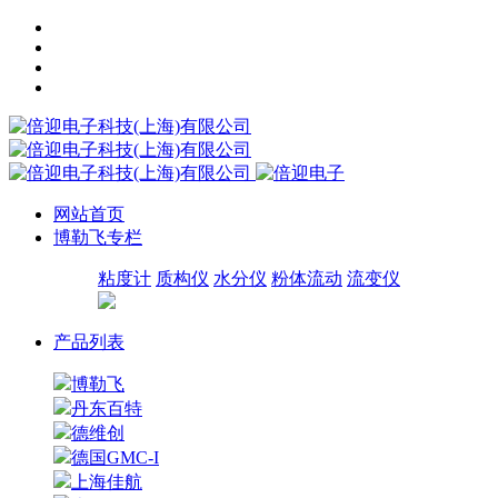
网站首页
博勒飞专栏
粘度计
质构仪
水分仪
粉体流动
流变仪
产品列表
博勒飞
丹东百特
德维创
德国GMC-I
上海佳航