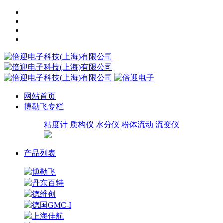
网站首页
博勒飞专栏
粘度计
质构仪
水分仪
粉体流动
流变仪
产品列表
博勒飞
丹东百特
德维创
德国GMC-I
上海佳航