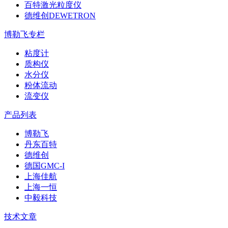
百特激光粒度仪
德维创DEWETRON
博勒飞专栏
粘度计
质构仪
水分仪
粉体流动
流变仪
产品列表
博勒飞
丹东百特
德维创
德国GMC-I
上海佳航
上海一恒
中毅科技
技术文章