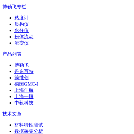
博勒飞专栏
粘度计
质构仪
水分仪
粉体流动
流变仪
产品列表
博勒飞
丹东百特
德维创
德国GMC-I
上海佳航
上海一恒
中毅科技
技术文章
材料特性测试
数据采集分析