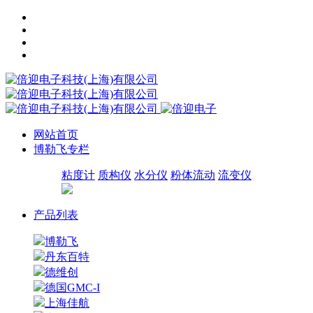
网站首页
博勒飞专栏
粘度计
质构仪
水分仪
粉体流动
流变仪
产品列表
博勒飞
丹东百特
德维创
德国GMC-I
上海佳航