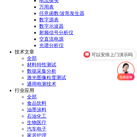
电流探头
万用表
任意函数/波形发生器
数字源表
数字示波器
射频信号分析仪
交直流电源
光谱分析仪
技术文章
可以安排上门演示吗
全部
材料特性测试
数据采集分析
激光图像粒度测试
通用电测技术
行业应用
全部
食品饮料
油墨涂料
石油化工
生物医疗
汽车电子
家居护理