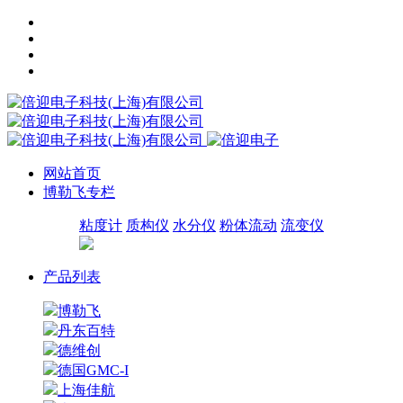
网站首页
博勒飞专栏
粘度计
质构仪
水分仪
粉体流动
流变仪
产品列表
博勒飞
丹东百特
德维创
德国GMC-I
上海佳航