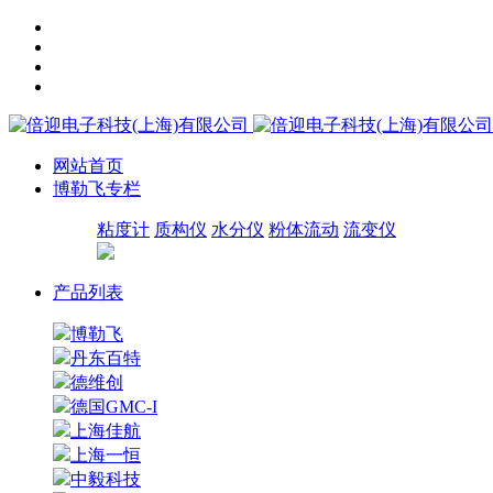
网站首页
博勒飞专栏
粘度计
质构仪
水分仪
粉体流动
流变仪
产品列表
博勒飞
丹东百特
德维创
德国GMC-I
上海佳航
上海一恒
中毅科技