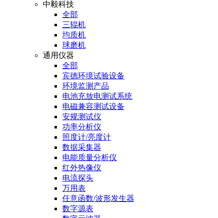
中毅科技
全部
三辊机
均质机
球磨机
通用仪器
全部
宾德环境试验设备
环境监测产品
电池充放电测试系统
电磁兼容测试设备
安规测试仪
功率分析仪
照度计/亮度计
数据采集器
电能质量分析仪
红外热像仪
电流探头
万用表
任意函数/波形发生器
数字源表