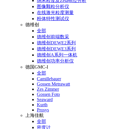
纳米粒度及Zeta电位分析
图像颗粒分析仪
在线激光粒度测量
粉体特性测试仪
德维创
全部
德维创前端数采
德维创DEWE2系列
德维创DEWE3系列
德维创A系列一体机
德维创功率分析仪
德国GMC-I
全部
Camillebauer
Gossen Metrawatt
Zes Zimmer
Gossen Foto
Seaward
Kurth
Prosys
上海佳航
全部
密度计