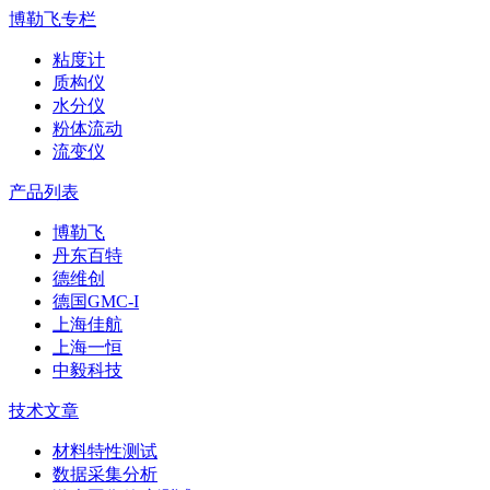
博勒飞专栏
粘度计
质构仪
水分仪
粉体流动
流变仪
产品列表
博勒飞
丹东百特
德维创
德国GMC-I
上海佳航
上海一恒
中毅科技
技术文章
材料特性测试
数据采集分析