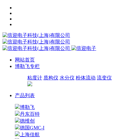
网站首页
博勒飞专栏
粘度计
质构仪
水分仪
粉体流动
流变仪
产品列表
博勒飞
丹东百特
德维创
德国GMC-I
上海佳航