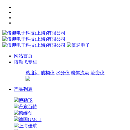
网站首页
博勒飞专栏
粘度计
质构仪
水分仪
粉体流动
流变仪
产品列表
博勒飞
丹东百特
德维创
德国GMC-I
上海佳航