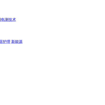
用电测技术
居护理
新能源