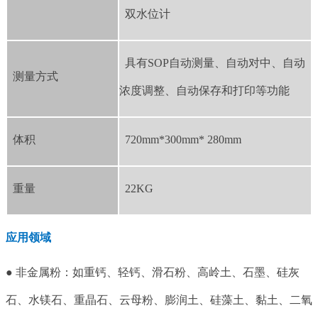
双水位计
具有SOP自动测量、自动对中、自动
测量方式
浓度调整、自动保存和打印等功能
体积
720mm*300mm* 280mm
重量
22KG
应用领域
● 非金属粉：如重钙、轻钙、滑石粉、高岭土、石墨、硅灰
石、水镁石、重晶石、云母粉、膨润土、硅藻土、黏土、二氧