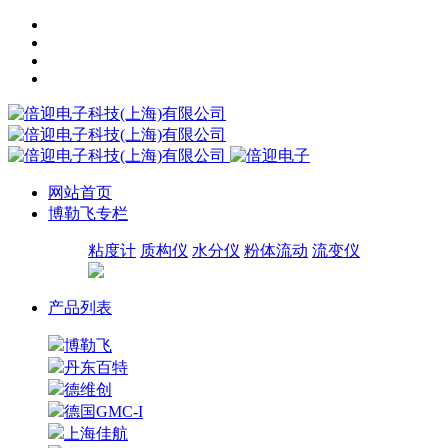
网站首页
博勒飞专栏
粘度计
质构仪
水分仪
粉体流动
流变仪
产品列表
博勒飞
丹东百特
德维创
德国GMC-I
上海佳航