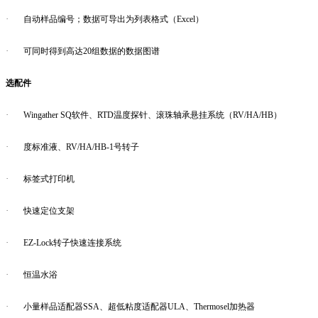
·
自动样品编号；数据可导出为列表格式（Excel）
·
可同时得到高达20组数据的数据图谱
选配件
·
Wingather SQ软件、RTD温度探针、滚珠轴承悬挂系统（RV/HA/HB）
·
度标准液、RV/HA/HB-1号转子
·
标签式打印机
·
快速定位支架
·
EZ-Lock转子快速连接系统
·
恒温水浴
·
小量样品适配器SSA、超低粘度适配器ULA、Thermosel加热器