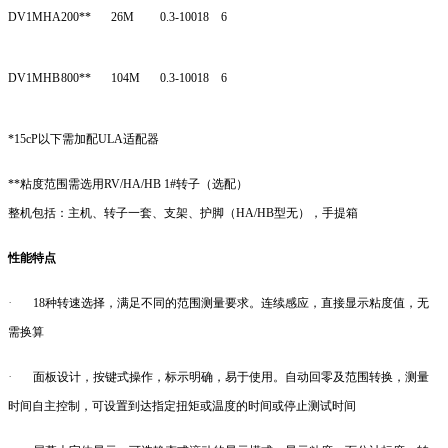
DV1MHA
200**
26M
0.3-100
18
6
DV1MHB
800**
104M
0.3-100
18
6
*15cP以下需加配ULA适配器
**粘度范围需选用RV/HA/HB 1#转子（选配）
整机包括：主机、转子一套、支架、护脚（HA/HB型无），手提箱
性能特点
·
18种转速选择，满足不同的范围测量要求。连续感应，直接显示粘度值，无
需换算
·
面板设计，按键式操作，标示明确，易于使用。自动回零及范围转换，测量
时间自主控制，可设置到达指定扭矩或温度的时间或停止测试时间