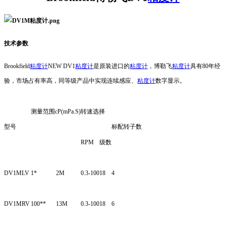
技术参数
Brookfield
粘度计
NEW DV1
粘度计
是原装进口的
粘度计
，博勒飞
粘度计
具有80年经
验，市场占有率高，同等级产品中实现连续感应、
粘度计
数字显示。
测量范围cP(mPa.S)
转速选择
型号
标配转子数
RPM
级数
DV1MLV
1*
2M
0.3-100
18
4
DV1MRV
100**
13M
0.3-100
18
6