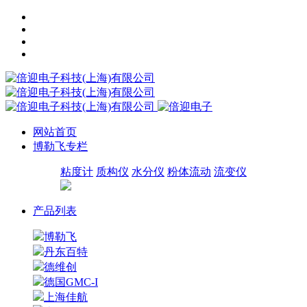
网站首页
博勒飞专栏
粘度计
质构仪
水分仪
粉体流动
流变仪
产品列表
博勒飞
丹东百特
德维创
德国GMC-I
上海佳航