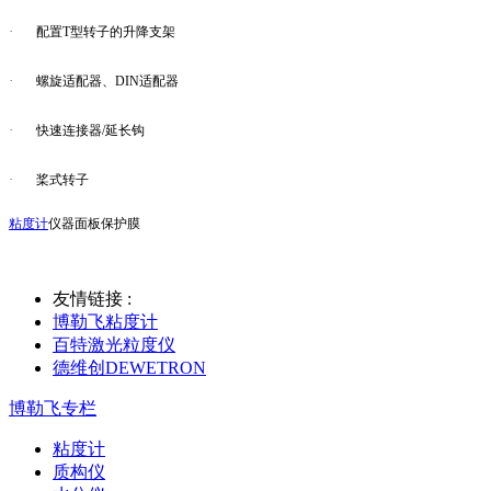
·
配置T型转子的升降支架
·
螺旋适配器、DIN适配器
·
快速连接器/延长钩
·
桨式转子
粘度计
仪器面板保护膜
友情链接 :
博勒飞粘度计
百特激光粒度仪
德维创DEWETRON
博勒飞专栏
粘度计
质构仪