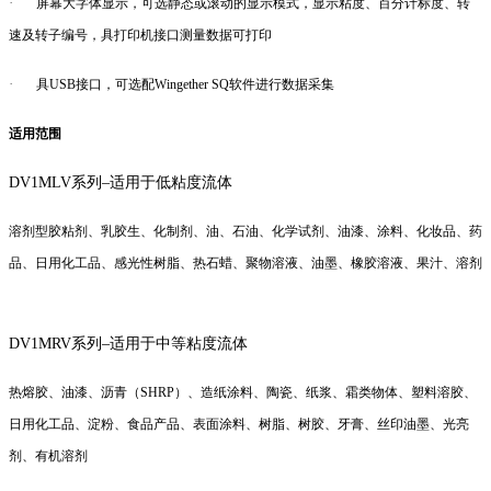
·
屏幕大字体显示，可选静态或滚动的显示模式，显示粘度、百分计标度、转
速及转子编号，具打印机接口测量数据可打印
·
具USB接口，可选配Wingether SQ软件进行数据采集
适用范围
DV1MLV系列–适用于低粘度流体
溶剂型胶粘剂、乳胶生、化制剂、油、石油、化学试剂、油漆、涂料、化妆品、药
品、日用化工品、感光性树脂、热石蜡、聚物溶液、油墨、橡胶溶液、果汁、溶剂
DV1M
RV系列–适用于中等粘度流体
热熔胶、油漆、沥青（SHRP）、造纸涂料、陶瓷、纸浆、霜类物体、塑料溶胶、
日用化工品、淀粉、食品产品、表面涂料、树脂、树胶、牙膏、丝印油墨、光亮
剂、有机溶剂