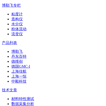
博勒飞专栏
粘度计
质构仪
水分仪
粉体流动
流变仪
产品列表
博勒飞
丹东百特
德维创
德国GMC-I
上海佳航
上海一恒
中毅科技
技术文章
材料特性测试
数据采集分析