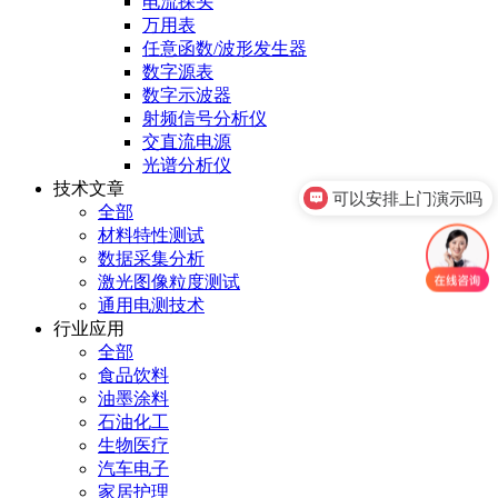
电流探头
万用表
任意函数/波形发生器
数字源表
数字示波器
射频信号分析仪
交直流电源
光谱分析仪
技术文章
可以安排上门演示吗
全部
材料特性测试
数据采集分析
激光图像粒度测试
通用电测技术
行业应用
全部
食品饮料
油墨涂料
石油化工
生物医疗
汽车电子
家居护理