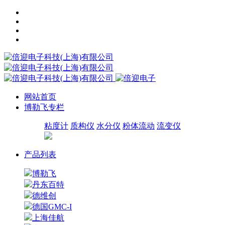
网站首页
博勒飞专栏
粘度计
质构仪
水分仪
粉体流动
流变仪
产品列表
博勒飞
丹东百特
德维创
德国GMC-I
上海佳航