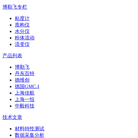
博勒飞专栏
粘度计
质构仪
水分仪
粉体流动
流变仪
产品列表
博勒飞
丹东百特
德维创
德国GMC-I
上海佳航
上海一恒
中毅科技
技术文章
材料特性测试
数据采集分析