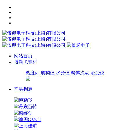
网站首页
博勒飞专栏
粘度计
质构仪
水分仪
粉体流动
流变仪
产品列表
博勒飞
丹东百特
德维创
德国GMC-I
上海佳航