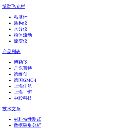
博勒飞专栏
粘度计
质构仪
水分仪
粉体流动
流变仪
产品列表
博勒飞
丹东百特
德维创
德国GMC-I
上海佳航
上海一恒
中毅科技
技术文章
材料特性测试
数据采集分析