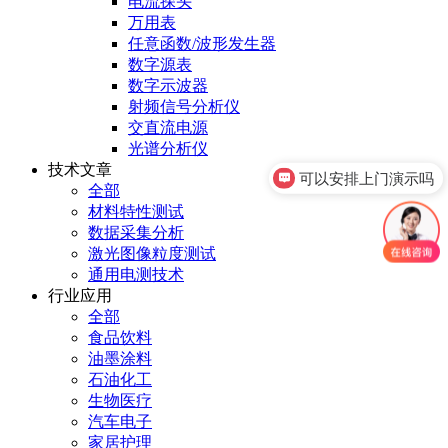
电流探头
万用表
任意函数/波形发生器
数字源表
数字示波器
射频信号分析仪
交直流电源
光谱分析仪
技术文章
可以安排上门演示吗
全部
材料特性测试
数据采集分析
激光图像粒度测试
通用电测技术
行业应用
全部
食品饮料
油墨涂料
石油化工
生物医疗
汽车电子
家居护理