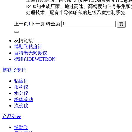
上海佳航是国产阿贝折光仪便携式糖度折光计DigiPo
R400的生成厂家，通过高速、高精度的信号采集和
处理技术，配有半导体帕尔贴超级温度控制系统。
上一页
1
下一页
转至第
友情链接 :
博勒飞粘度计
百特激光粒度仪
德维创DEWETRON
博勒飞专栏
粘度计
质构仪
水分仪
粉体流动
流变仪
产品列表
博勒飞