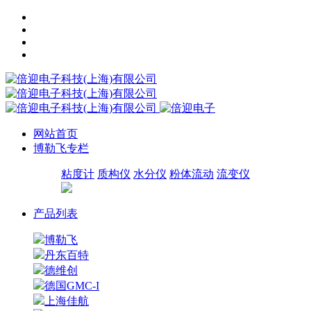
网站首页
博勒飞专栏
粘度计
质构仪
水分仪
粉体流动
流变仪
产品列表
博勒飞
丹东百特
德维创
德国GMC-I
上海佳航